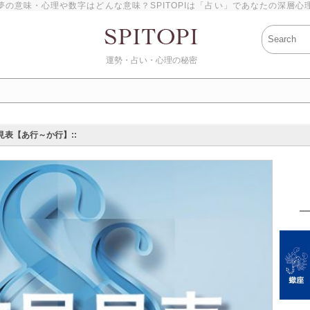
夢の意味・心理や数字はどんな意味？SPITOPIは「占い」であなたの深層心
運勢・占い・心理の秘密
見表【あ行～か行】::