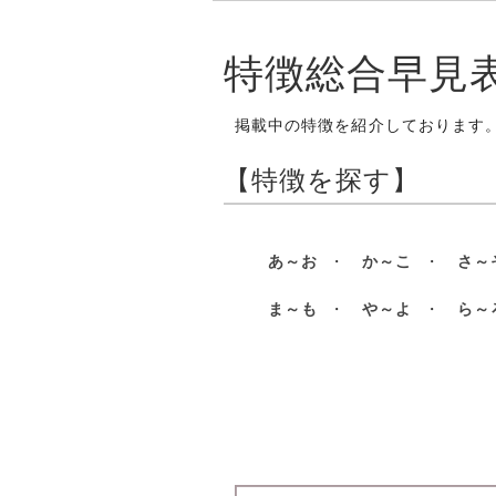
特徴総合早見
掲載中の特徴を紹介しております
【特徴を探す】
あ～お
・
か～こ
・
さ～
ま～も
・
や～よ
・
ら～