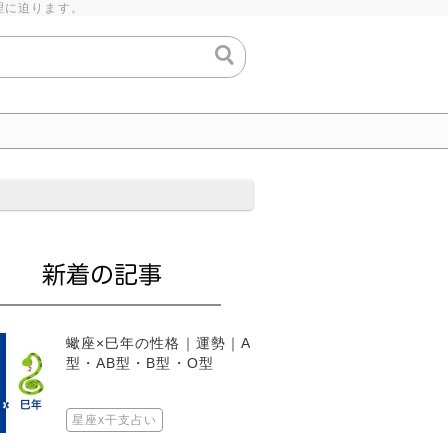
理に迫ります。
蠍座×巳年の性格｜運勢｜A
型・AB型・B型・O型
星座x干支占い