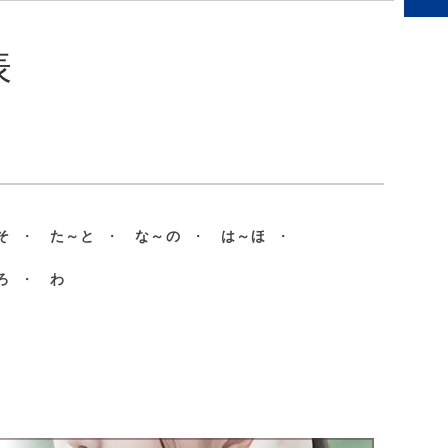
表
。
そ
・
た～と
・
な～の
・
は～ほ
・
ろ
・
わ