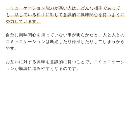
コミュニケーションの役に立つリサーチが得意
コミュニケーション能力が高い人は、どんな相手であって
である
も、話している相手に対して意識的に興味関心を持つように
自分の意見や価値観を無理に押し通そうとしな
努力しています。
い
自分に興味関心を持っていない事が明らかだと、人と人との
相手の話したい気持ちを引き出す「聞き上手」
コミュニケーションは断絶したり停滞したりしてしまうから
である
です。
会話の流れに乗って相手の興味を引き出す「話
し上手」である
お互いに対する興味を意識的に持つことで、コミュニケーシ
ョンが順調に進みやすくなるのです。
感情の起伏(自分の興味・興奮)を分かりやすく
伝えることができる
コミュニケーションの内容を自由に広げたり深
めたりできる
自分が「知らないという事」を恥ずかしいとは
思わない
自分の専門外(興味のない事)の話題に対しても
前向きな姿勢で参加する