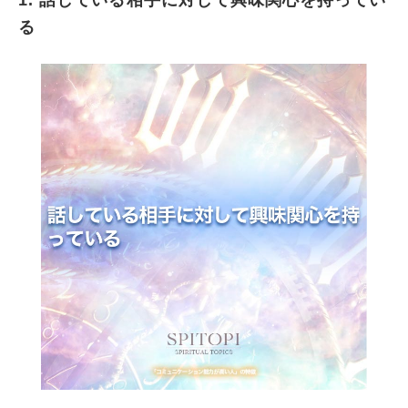
話している相手に対して興味関心を持っている
る
相手に対する共感的態度を分かりやすく示す
無駄なプライドを持たない
非言語的コミュニケーションの能力も高い
「会話の文脈(コンテクスト)・相手の背景」を
推測するのが得意である
内向的になって自分の殻に閉じこもることがな
い
いつも相手の人格・価値観を尊重するように努
めている
他人に上手に頼ったり甘えたりすることもでき
る
いつも笑顔を心がけて不機嫌な態度を見せない
相手の話題・興味に対して適切な質問をするこ
とができる