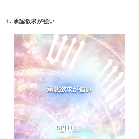
1. 承認欲求が強い
承認欲求が強い
親しい人に裏切られてしまうのではないかとい
う不安がつきまとう
人に気を遣いすぎて相手の言いなりになりやす
い
一人になるのが怖い
親が自分勝手だった
自分の素直な感情を表現するのに抵抗がある
長男や長女でいつも我慢することを強いられて
きた
自分の思うような行動を相手がとらないと不安
になる
理由は分からないが周りの人に嫌われている