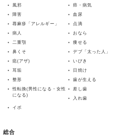
風邪
癌・病気
障害
血尿
蕁麻疹「アレルギー」
点滴
病人
おなら
二重顎
痩せる
鼻くそ
デブ「太った人」
痣(アザ)
いびき
耳垢
日焼け
整形
歯が生える
性転換(男性になる・女性
差し歯
になる)
入れ歯
イボ
総合