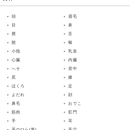
頭
眉毛
目
鼻
唇
舌
髭
喉
小指
乳首
心臓
内臓
へそ
背中
尻
膝
ほくろ
足
よだれ
顔
鼻毛
おでこ
筋肉
肛門
手
耳
手のひら(掌)
毛穴