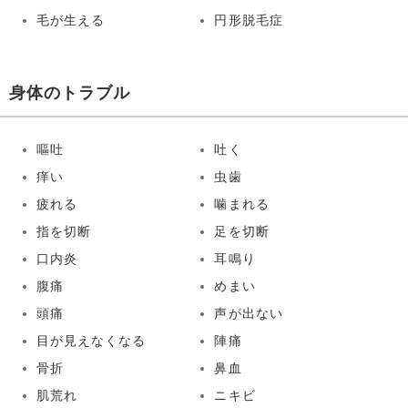
毛が生える
円形脱毛症
身体のトラブル
嘔吐
吐く
痒い
虫歯
疲れる
噛まれる
指を切断
足を切断
口内炎
耳鳴り
腹痛
めまい
頭痛
声が出ない
目が見えなくなる
陣痛
骨折
鼻血
肌荒れ
ニキビ