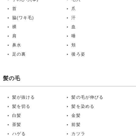
首
爪
脇(ワキ毛)
汗
裸
血
肩
唾
鼻水
頬
足の裏
後ろ姿
髪の毛
髪が抜ける
髪の毛が伸びる
髪を切る
髪を染める
白髪
金髪
茶髪
前髪
ハゲる
カツラ