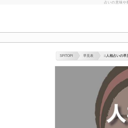
占いの意味や
SPITOPI
早見表
::人相占いの早見