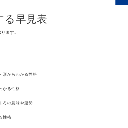
する早見表
おります。
・形からわかる性格
わかる性格
くろの意味や運勢
る性格