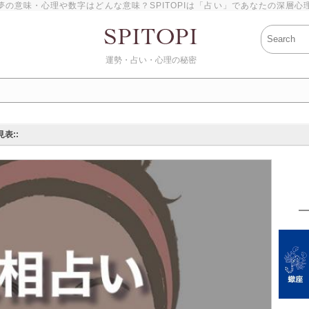
夢の意味・心理や数字はどんな意味？SPITOPIは「占い」であなたの深層心
運勢・占い・心理の秘密
表::