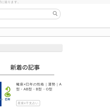
理に迫ります。
蠍座×巳年の性格｜運勢｜A
型・AB型・B型・O型
星座x干支占い