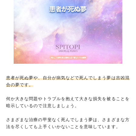
注射をされる夢
診察結果が軽症だった夢
診察結果が重症だった夢
救急車で運ばれる夢
心臓マッサージを受ける夢
人工呼吸を受ける夢
心電図が弱弱しい夢
患者が死ぬ夢
患者が死ぬ夢や、自分が病気などで死んでしまう夢は吉凶混
合の夢です。
入院する夢
退院する夢
何か大きな問題やトラブルを抱えて大きな損失を被ることを
暗示しているので注意しましょう。
患者が病院から逃げだす夢
お見舞いの人がやってくる夢
さまざまな治療の甲斐なく死んでしまう夢は、さまざまな方
法を尽くしても上手くいかないことを意味しています。
点滴を受ける夢