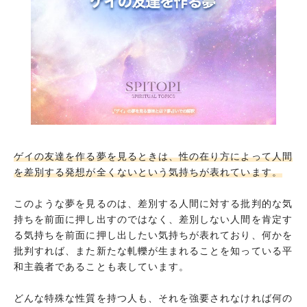
ゲイが泣いている夢
ゲイが髭を剃っている夢
親にゲイであることを告白する夢
ゲイだと知った友人に距離をとられる夢
新宿二丁目でゲイであることを謳歌する夢
まとめ
ゲイの友達を作る夢を見るときは、性の在り方によって人間
を差別する発想が全くないという気持ちが表れています。
このような夢を見るのは、差別する人間に対する批判的な気
持ちを前面に押し出すのではなく、差別しない人間を肯定す
る気持ちを前面に押し出したい気持ちが表れており、何かを
批判すれば、また新たな軋轢が生まれることを知っている平
和主義者であることも表しています。
どんな特殊な性質を持つ人も、それを強要されなければ何の