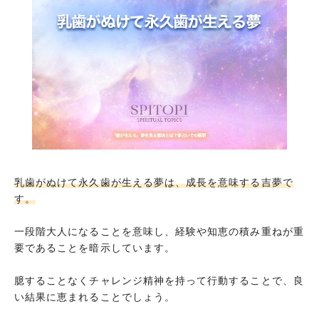
親知らずが生える夢
歯が生えないはずなのに歯が生える夢
犬歯が生える夢
臼歯が生える夢
門歯が生える夢
家族の歯が生える夢
黄ばんだ歯が生える夢
黒い歯が生える夢
乳歯がぬけて永久歯が生える夢は、成長を意味する吉夢で
す。
赤い歯が生える夢
金色の歯が生える夢
一段階大人になることを意味し、経験や知恵の積み重ねが重
要であることを暗示しています。
生えた歯を抜いてしまう夢
生えた歯が抜かれる夢
臆することなくチャレンジ精神を持って行動することで、良
い結果に恵まれることでしょう。
サメの歯が生える夢