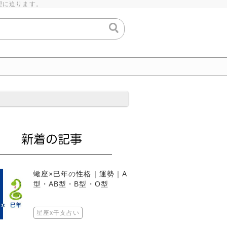
理に迫ります。
蠍座×巳年の性格｜運勢｜A
型・AB型・B型・O型
星座x干支占い