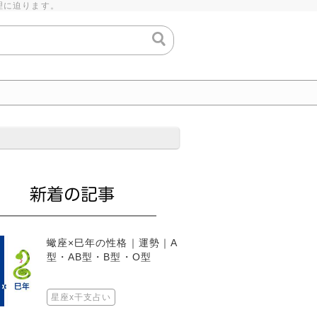
理に迫ります。
蠍座×巳年の性格｜運勢｜A
型・AB型・B型・O型
星座x干支占い