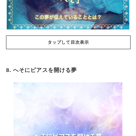
タップして目次表示
8. へそにピアスを開ける夢
へその緒の夢
でべその夢
へそのゴマを取る夢
へそに虫が入る夢
へそに怪我する夢
へそが取れる夢
へそが綺麗な夢