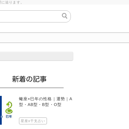
理に迫ります。
蠍座×巳年の性格｜運勢｜A
型・AB型・B型・O型
星座x干支占い