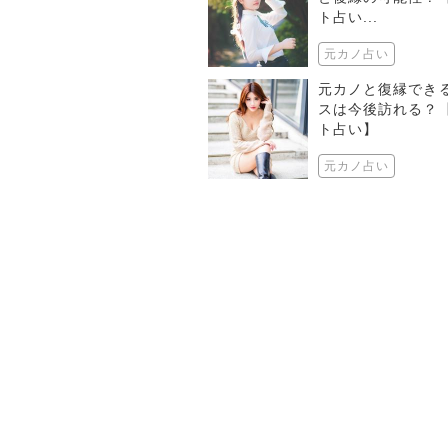
ト占い...
元カノ占い
元カノと復縁でき
スは今後訪れる？
ト占い】
元カノ占い