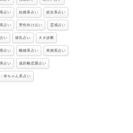
系占い
結婚系占い
総合系占い
系占い
男性向け占い
霊感占い
占い
彼氏占い
ネタ診断
系占い
離婚系占い
再婚系占い
系占い
遠距離恋愛占い
・赤ちゃん系占い