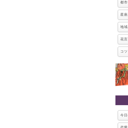
都市
星座
地域
花言
コツ
今日
恋愛