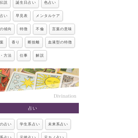
伝説
誕生日占い
色占い
占い
早見表
メンタルケア
の傾向
特徴
不倫
言葉の意味
葉
香り
断捨離
血液型の特徴
・方法
仕事
解説
占い
の占い
学生系占い
未来系占い
系占い
元彼占い
元カノ占い