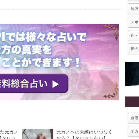
勉強
スポ
死・
夢の
血液
オカ
った元カノ
元カノへの未練はいつなく
【タロッ
なる？【タロット占い】