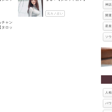
神話
元カノ占い
開運
るチャン
星座
【タロッ
ソウ
人相
パワ