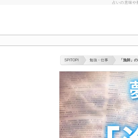
占いの意味や
SPITOPI
勉強・仕事
「漁師」の