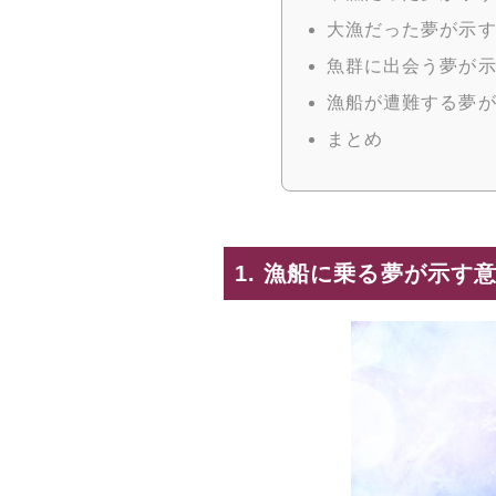
大漁だった夢が示
魚群に出会う夢が
漁船が遭難する夢
まとめ
1. 漁船に乗る夢が示す