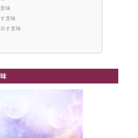
す意味
示す意味
が示す意味
意味