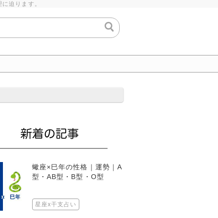
理に迫ります。
蠍座×巳年の性格｜運勢｜A
型・AB型・B型・O型
星座x干支占い