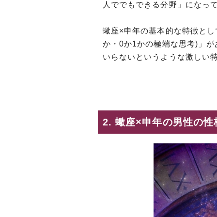
人ででもできる分野」になっ
蠍座×申年の基本的な特徴とし
か・0か1かの極端な思考)」
いらないというような激しい
2. 蠍座×申年の男性の性