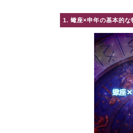
1. 蠍座×申年の基本的な