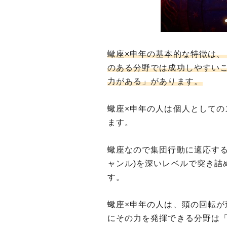
蠍座×申年の基本的な特徴は
のある分野では成功しやすい
力がある」があります。
蠍座×申年の人は個人として
ます。
蠍座なので集団行動に適応する
ャンル)を深いレベルで突き詰
す。
蠍座×申年の人は、頭の回転
にその力を発揮できる分野は