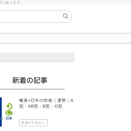
理に迫ります。
蠍座×巳年の性格｜運勢｜A
型・AB型・B型・O型
星座x干支占い