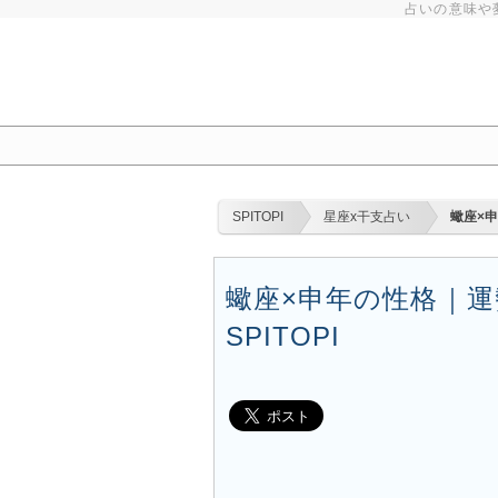
占いの意味や
SPITOPI
星座x干支占い
蠍座×
蠍座×申年の性格｜運勢
SPITOPI