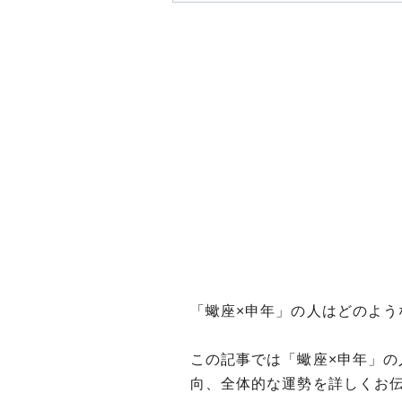
「蠍座×申年」の人はどのよう
この記事では「蠍座×申年」
向、全体的な運勢を詳しくお