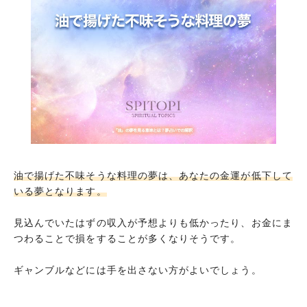
油をもらう夢
油を飲む夢
油を貸す夢
油を購入する夢
油を売る夢
油を体に塗る夢
油料理をして焦がす夢
油でやけどする夢
油で揚げた不味そうな料理の夢は、あなたの金運が低下して
いる夢となります。
水に油を混ぜる夢
油で火事になる夢
見込んでいたはずの収入が予想よりも低かったり、お金にま
つわることで損をすることが多くなりそうです。
油が漏れる夢
油を火にかける夢
ギャンブルなどには手を出さない方がよいでしょう。
油料理を食べて気持ち悪くなる夢