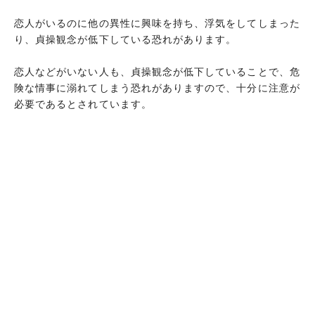
給料を数えている夢
恋人がいるのに他の異性に興味を持ち、浮気をしてしまった
給料をすべて寄付する夢
り、貞操観念が低下している恐れがあります。
給料でお財布が膨らむ夢
恋人などがいない人も、貞操観念が低下していることで、危
給料を困っている人にあげる夢
険な情事に溺れてしまう恐れがありますので、十分に注意が
給料明細が印象的な夢
必要であるとされています。
まとめ