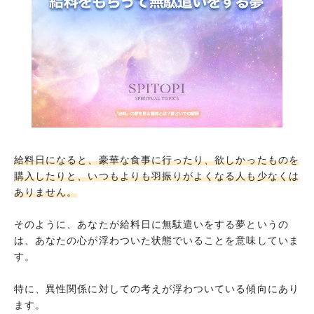
給料が入り残高が思ったよりも多い夢
給料として通帳を渡される夢
少ない給料をもらう夢
たくさんの給料をもらう夢
使いきれないほど多額の給料をもらう夢
給料がアップする夢
給料が下がる夢
給料日になると、豪華な食事に行ったり、欲しかったものを
購入したりと、いつもよりも羽振りがよくなる人も少なくは
給料を使いきってしまう夢
ありません。
給料を貯金する夢
そのように、あなたが給料日に無駄遣いをする夢というの
給料をもらって無駄遣いをする夢
は、あなたの心が浮わついた状態でいることを意味していま
給料日なのにお金に執着する夢
す。
給料を落としてしまう夢
特に、異性関係に対しての考えが浮わついている傾向にあり
給料を盗まれる夢
ます。