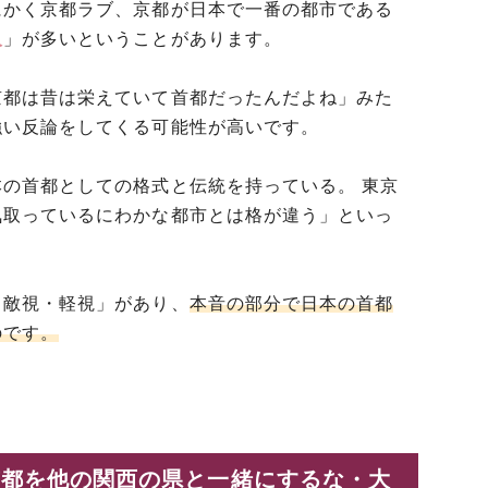
にかく京都ラブ、京都が日本で一番の都市である
人
」が多いということがあります。
京都は昔は栄えていて首都だったんだよね」みた
強い反論をしてくる可能性が高いです。
の首都としての格式と伝統を持っている。 東京
気取っているにわかな都市とは格が違う」といっ
。
る敵視・軽視」があり、
本音の部分で日本の首都
のです。
「京都を他の関西の県と一緒にするな・大