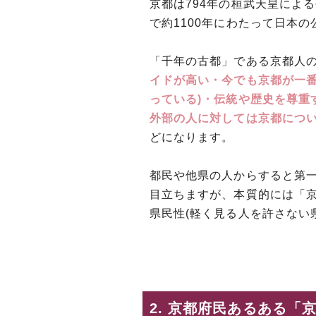
京都は794年の桓武天皇による
で約1100年にわたって日本の
「千年の古都」である京都人
イドが高い・今でも京都が一番
っている)・伝統や歴史を尊重
外部の人に対しては京都につ
どになります。
都民や他県の人からすると第
目立ちますが、本質的には「
県民性(軽く見る人を許さない
2. 京都府民あるある