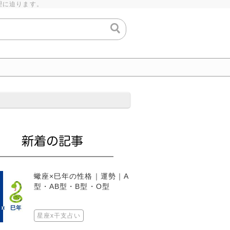
理に迫ります。
蠍座×巳年の性格｜運勢｜A
型・AB型・B型・O型
星座x干支占い