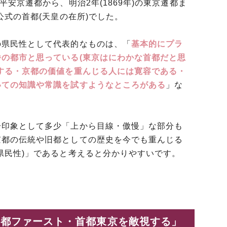
平安京遷都から、明治2年(1869年)の東京遷都ま
公式の首都(天皇の在所)でした。
の県民性として代表的なものは、「
基本的にプラ
の都市と思っている(東京はにわかな首都だと思
する・京都の価値を重んじる人には寛容である・
いての知識や常識を試すようなところがある
」な
一印象として多少「上から目線・傲慢」な部分も
京都の伝統や旧都としての歴史を今でも重んじる
県民性)」であると考えると分かりやすいです。
「京都ファースト・首都東京を敵視する」