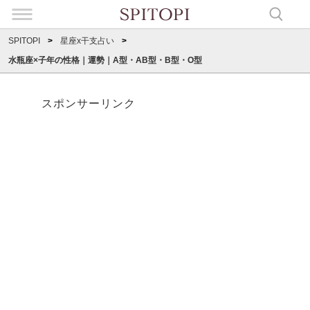
SPITOPI
星座x干支占い
水瓶座×子年の性格｜運勢｜A型・AB型・B型・O型
スポンサーリンク