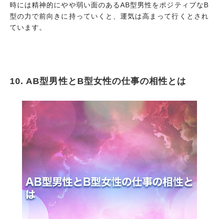
時には精神的にやや弱い面のあるAB型男性をポジティブなB
型の力で前向きに持っていくと、運気は高まって行くとされ
ています。
10. AB型男性とB型女性の仕事の相性とは