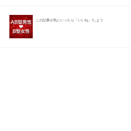
この記事が気にいったら「いいね」!しよう