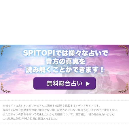
※当サイトは占いやスピリチュアルに関連する記事を掲載するメディアサイトです。
掲載中の記事には効果や効能に根拠がない物、証明されていない場合もありますのでご注意下さい。
また当サイトの情報を用いて発生したいかなる損害について、運営者は一切の責任を負いません。
この記事は2021年02月11日に更新されました。