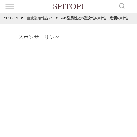
SPITOPI
血液型相性占い
AB型男性とB型女性の相性｜恋愛の相性
スポンサーリンク