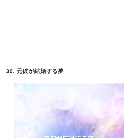
元彼とデートする夢
元彼と復縁するが別れる夢
元彼の夢を毎日見る場合夢
元彼に嫉妬する夢
元カレと楽しく過ごす夢
元カレが泣いている夢
元カレと抱き合っている夢
30. 元彼が結婚する夢
元彼とやり直したい場合
元彼と和解する夢
元彼が遠くに引っ越しする夢
元彼に誘拐される夢
元彼とレストランに行く夢
元彼と遊園地に行く夢