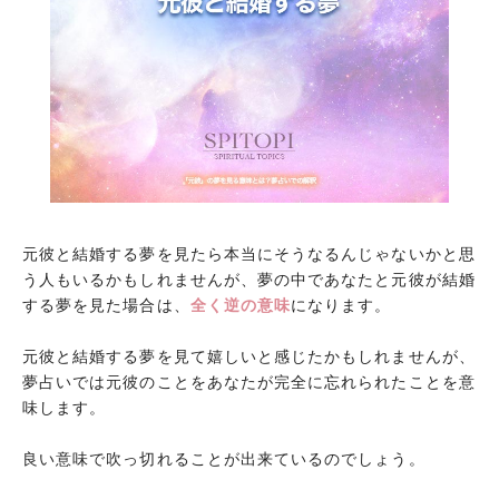
元カレと結婚する夢
元カレが亡くなる夢
元カレを探す夢
元カレから連絡が来る夢
元カレと復縁する夢
元カレに冷たくあしらわれる夢
元カレとドライブする夢
元彼と結婚する夢を見たら本当にそうなるんじゃないかと思
う人もいるかもしれませんが、夢の中であなたと元彼が結婚
元カレと話す夢
する夢を見た場合は、
全く逆の意味
になります。
元カレとバッタリ再会する夢
元彼と結婚する夢を見て嬉しいと感じたかもしれませんが、
元カレの結婚式に行く夢
夢占いでは元彼のことをあなたが完全に忘れられたことを意
元カレに告白する夢
味します。
元カレと喧嘩する夢
良い意味で吹っ切れることが出来ているのでしょう。
元カレが暴力をふるってくる夢