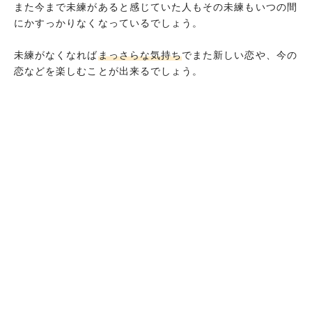
また今まで未練があると感じていた人もその未練もいつの間
元カレを振る夢
にかすっかりなくなっているでしょう。
元カレから振られる夢
頻繁に元カレの夢を見る
未練がなくなれば
まっさらな気持ち
でまた新しい恋や、今の
恋などを楽しむことが出来るでしょう。
元カレと思い出の場所にいる夢
元カレと今カレが夢に出た
実際の別れの場面が夢に出る夢
元カレから復縁を迫られる夢
元彼が自殺する夢
元彼と結婚する夢
元彼が結婚する夢
元彼から怒られる夢
元彼と付き合っていた頃の夢
別れて間もない元彼の夢
元彼と子猫が出てくる夢