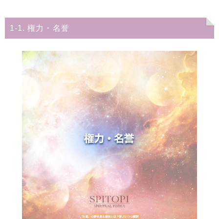
あなたが社長になるも、経営がうまくいかない
夢
1-1. 権力・名誉
知人が社長になる夢
社長室の夢
まとめ