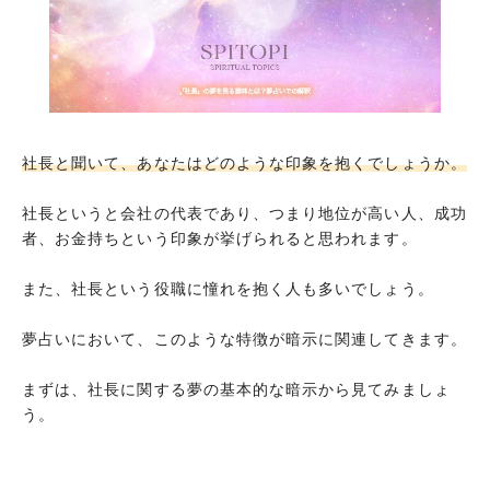
社長からクビにされる夢
社長に怒られる夢
社長を嫌う夢
社長との関係性が悪い夢
社長と喧嘩する夢
社長と聞いて、あなたはどのような印象を抱くでしょうか。
社長が苦境に立たされている夢
社長というと会社の代表であり、つまり地位が高い人、成功
社長が死ぬ夢
者、お金持ちという印象が挙げられると思われます。
社長が死んで安堵している夢
また、社長という役職に憧れを抱く人も多いでしょう。
社長が死んでも何も感じない夢
夢占いにおいて、このような特徴が暗示に関連してきます。
あなたが社長になる夢
勤務先の社長になる夢
まずは、社長に関する夢の基本的な暗示から見てみましょ
う。
あなたが社長になるも、社員が言うことを聞か
ない夢
あなたが社長になるも、人が辞めていく夢