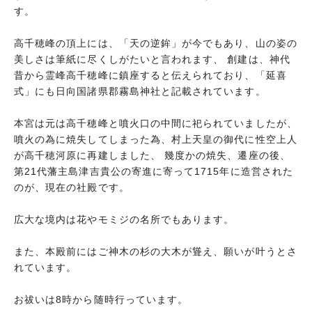
す。
高千穂峰の頂上には、「天の逆鉾」が今でもあり、山の姿の
美しさは筆紙に尽くしがたいと言われます、 創建は、神代
昔から霊峰高千穂峰に鎮座すると伝えられており、「延喜
式」にも日向国諸県郡霧島神社と記載されています。
本宮は元は高千穂峰と噴火口の中間に祀られていましたが、
噴火の為に焼失してしまった為、村上天皇の御代に性空上人
が高千穂河原に再建しました、 幾度かの焼失、遷座の後、
第21代藩主島津吉貴公の寄進に寄って1715年に造営された
のが、現在の社殿です。
広大な境内は花やモミジの名所でもあります。
また、本殿前にはご神木の杉の大木が聳え、願いが叶うとさ
れています。
お祓いは8時から随時行っています。