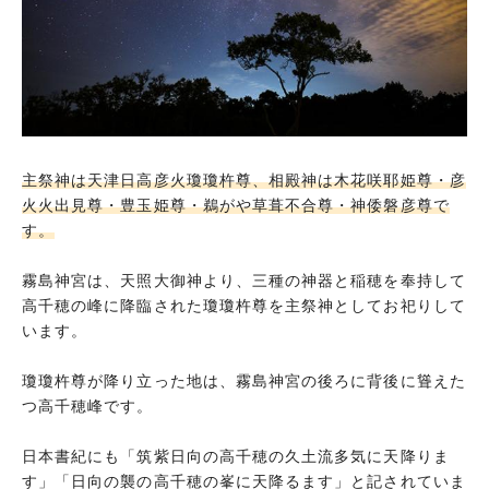
牧聞神社(ヒラサキジンジャ)
鹿児島神宮
山宮神社(通称:安楽山宮神社)
菅原神社
まとめ
主祭神は天津日高彦火瓊瓊杵尊、相殿神は木花咲耶姫尊・彦
火火出見尊・豊玉姫尊・鵜がや草葺不合尊・神倭磐彦尊で
す。
霧島神宮は、天照大御神より、三種の神器と稲穂を奉持して
高千穂の峰に降臨された瓊瓊杵尊を主祭神としてお祀りして
います。
瓊瓊杵尊が降り立った地は、霧島神宮の後ろに背後に聳えた
つ高千穂峰です。
日本書紀にも「筑紫日向の高千穂の久土流多気に天降りま
す」「日向の襲の高千穂の峯に天降るます」と記されていま