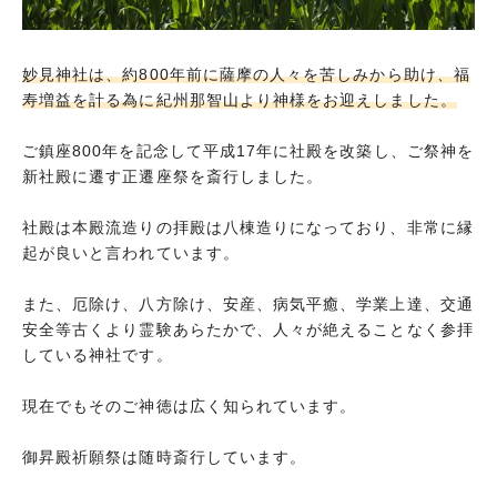
妙見神社は、約800年前に薩摩の人々を苦しみから助け、福
寿増益を計る為に紀州那智山より神様をお迎えしました。
ご鎮座800年を記念して平成17年に社殿を改築し、ご祭神を
新社殿に遷す正遷座祭を斎行しました。
社殿は本殿流造りの拝殿は八棟造りになっており、非常に縁
起が良いと言われています。
また、厄除け、八方除け、安産、病気平癒、学業上達、交通
安全等古くより霊験あらたかで、人々が絶えることなく参拝
している神社です。
現在でもそのご神徳は広く知られています。
御昇殿祈願祭は随時斎行しています。