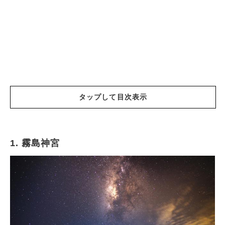
タップして目次表示
1. 霧島神宮
霧島神宮
天之御中主(妙見)神社
鹿児島県護國神社
揖宿神社
照國神社