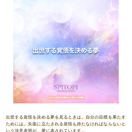
出世するための努力を惜しまない夢
出世にかける熱意をブログに書き込む夢
出世の糸口を作ってくれそうな人に会いに行く
夢
出世した友人と疎遠になってしまう夢
恋人の出世を応援する夢
出世したことで妬まれる夢
まとめ
出世する覚悟を決める夢を見るときは、自分の目標を果たす
ためには、矢面に立たされる覚悟も持たなければならないと
いう決意表明が、夢に表されています。