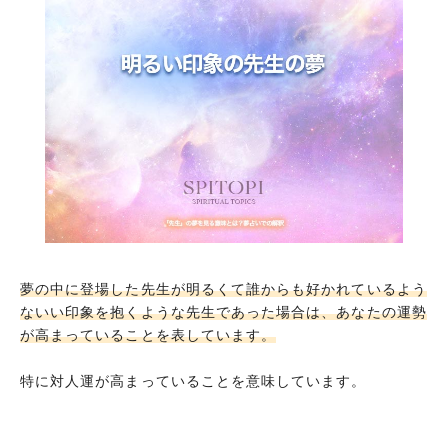
先生に相談をしている夢
先生に褒められる夢
頼りがいがある先生の夢
先生に相談をして罵倒される夢
先生に対して反抗的な態度をとっている夢
先生と対等に喧嘩をしている夢
男の先生に怒られる夢
男の先生に怒られて泣く夢
男の先生から逃げる夢
夢の中に登場した先生が明るくて誰からも好かれているよう
ないい印象を抱くような先生であった場合は、あなたの運勢
女の先生から怒られる夢
が高まっていることを表しています。
女の先生から逃げる夢
特に対人運が高まっていることを意味しています。
自分が先生になる夢
知り合いが先生になる夢