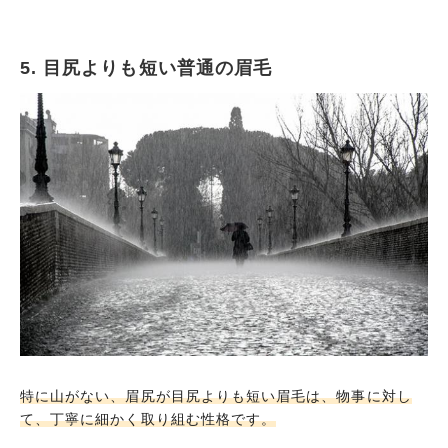
5. 目尻よりも短い普通の眉毛
眉頭と眉尻の太さが平均的で普通の弓形の眉毛
ストレートの平行眉
大きな角度がついている眉毛
怒ってる様に吊り上がった眉毛
目尻よりも短い普通の眉毛
全く手入れしていない、毛が長い太い眉毛
2本の眉毛が繋がっている
細くて、綺麗に整えられた眉毛
2本の眉毛の間が広く空いている眉毛
細くて三角を描くように尖っている眉毛
特に山がない、眉尻が目尻よりも短い眉毛は、物事に対し
目頭から目尻に向けて下がっている眉毛
て、丁寧に細かく取り組む性格です。
眉尻に向けて細くなっている三日月眉